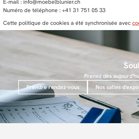
E‑mail :
info@
moebelblunier.ch
Numéro de téléphone : +41 31 751 05 33
Cette politique de cookies a été synchronisée avec
co
Souh
Prenez dès aujourd'hui
Prendre rendez-vous
Nos salles d'expo