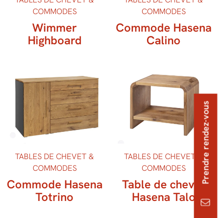
COMMODES
COMMODES
Wimmer
Commode Hasena
Highboard
Calino
Prendre rendez-vous
TABLES DE CHEVET &
TABLES DE CHEVET &
COMMODES
COMMODES
Commode Hasena
Table de chevet
Totrino
Hasena Talo