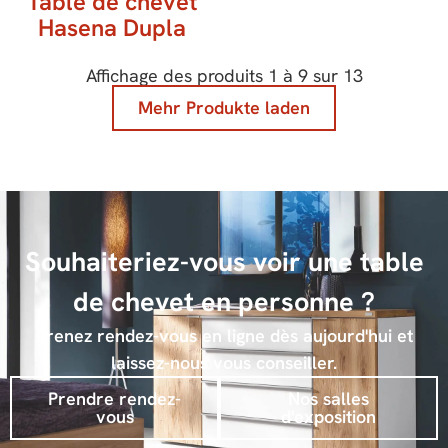
Table de chevet
Hasena Dupla
Affichage des produits
1
à
9
sur
13
Mehr Produkte laden
Souhaiteriez-vous voir une table
de chevet en personne ?
Prenez rendez-vous en ligne dès aujourd'hui et
laissez-nous vous conseiller.
Prendre rendez-
Nos salles
vous
d'exposition