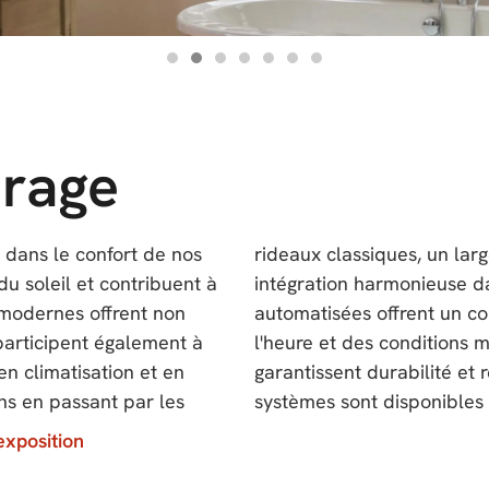
rage
 dans le confort de nos
 vous, permettant une
du soleil et contribuent à
décoration. Les solutions
 modernes offrent non
atiques en fonction de
participent également à
tériaux de haute qualité
en climatisation et en
mpéries. De plus, nos
ens en passant par les
systèmes sont disponibles 
exposition