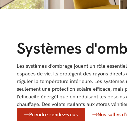
Systèmes d'omb
Les systèmes d'ombrage jouent un rôle essentiel
rideaux classiques, un large choix s'offre à
espaces de vie. Ils protègent des rayons directs 
intégration harmonieuse dans tous les styles de 
réguler la température intérieure. Les systèmes
automatisées offrent un contrôle et un réglage pr
seulement une protection solaire efficace, mais 
l'heure et des conditions météorologiques. Des ma
l'efficacité énergétique en réduisant les besoins 
garantissent durabilité et résistance aux inte
chauffage. Des volets roulants aux stores véniti
Prendre rendez-vous
Nos salles d'