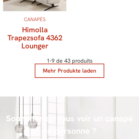
CANAPÉS
Himolla
Trapezsofa 4362
Lounger
1
-
9
de
43
produits
Mehr Produkte laden
Souhaiteriez-vous voir un canapé
en personne ?