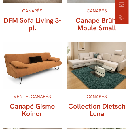
CANAPÉS
CANAPÉS
DFM Sofa Living 3-
Canapé Brühl
pl.
Moule Small
VENTE
,
CANAPÉS
CANAPÉS
Canapé Gismo
Collection Dietsch
Koinor
Luna