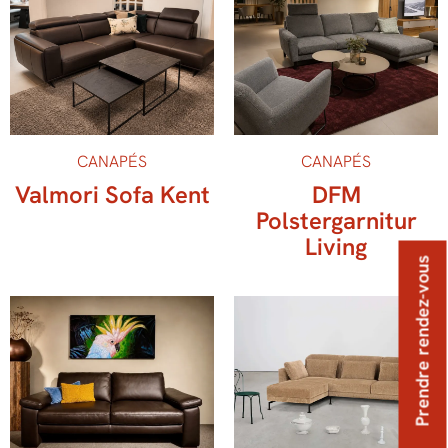
CANAPÉS
CANAPÉS
Valmori Sofa Kent
DFM
Polstergarnitur
Living
Prendre rendez-vous