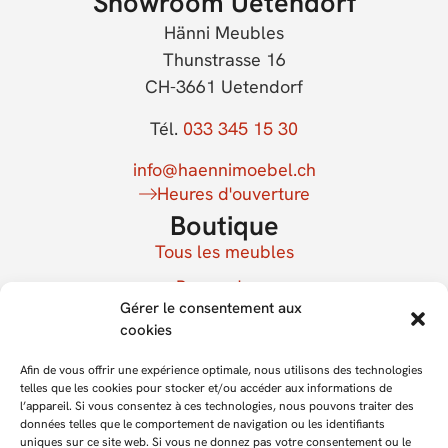
Showroom Uetendorf
Hänni Meubles
Thunstrasse 16
CH-3661 Uetendorf
Tél.
033 345 15 30
info@haennimoebel.ch
Heures d'ouverture
Boutique
Tous les meubles
Bon cadeau
Gérer le consentement aux
Mon compte
cookies
Bulletin d'information
Afin de vous offrir une expérience optimale, nous utilisons des technologies
S'inscrire à la newsletter
telles que les cookies pour stocker et/ou accéder aux informations de
l’appareil. Si vous consentez à ces technologies, nous pouvons traiter des
données telles que le comportement de navigation ou les identifiants
uniques sur ce site web. Si vous ne donnez pas votre consentement ou le