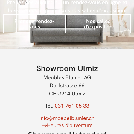
Prenez dès aujourd'hui un rendez-vous en ligne et
laissez-vous inspirer dans nos salles d'exposition.
Prendre rendez-
Nos salles
vous
d'exposition
Showroom Ulmiz
Meubles Blunier AG
Dorfstrasse 66
CH-3214 Ulmiz
Tél.
031 751 05 33
info@moebelblunier.ch
Heures d'ouverture