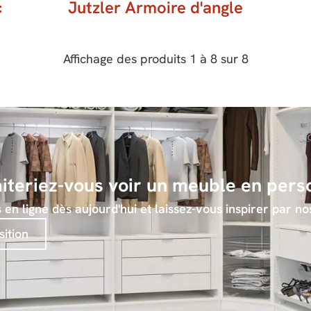
c
Jutzler Armoire d'angle
Affichage des produits
1
à
8
sur
8
iteriez-vous voir un meuble en pers
n ligne dès aujourd'hui et laissez-vous inspirer par nos
sition