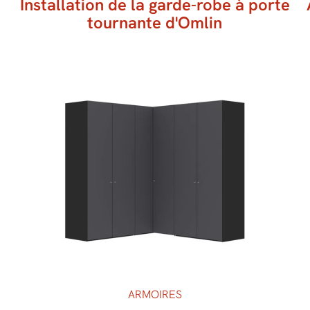
Installation de la garde-robe à porte
tournante d'Omlin
ARMOIRES