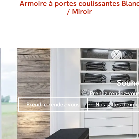
Armoire à portes coulissantes Blan
/ Miroir
Souha
Prenez rendez-vous e
Prendre rendez-vous
Nos salles d'expo