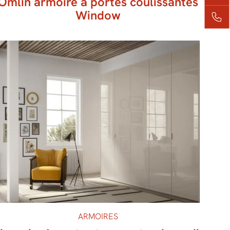
Omlin armoire à portes coulissantes
Window
ARMOIRES