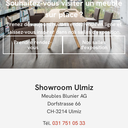
Souhaitez-vous visiter un meuble
sur place ?
Prenez dès aujourd'hui un rendez-vous en ligne et
laissez-vous inspirer dans nos salles d'exposition.
Prendre rendez-
Nos salles
vous
d'exposition
Showroom Ulmiz
Meubles Blunier AG
Dorfstrasse 66
CH-3214 Ulmiz
Tél.
031 751 05 33