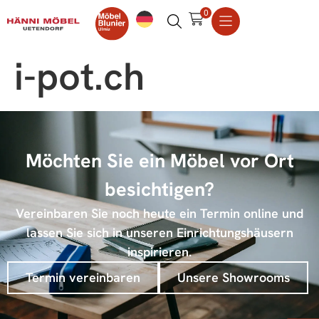
0
i-pot.ch
Möchten Sie ein Möbel vor Ort
besichtigen?
Vereinbaren Sie noch heute ein Termin online und
lassen Sie sich in unseren Einrichtungshäusern
inspirieren.
Termin vereinbaren
Unsere Showrooms