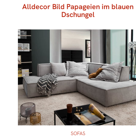
Alldecor Bild Papageien im blauen
Dschungel
SOFAS