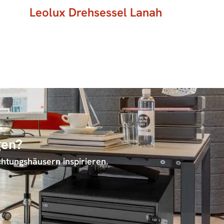
Leolux Drehsessel Lanah
gen?
chtungshäusern inspirieren.