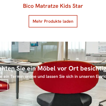
Bico Matratze Kids Star
Mehr Produkte laden
hten Sie ein Möbel vor Ort besichti
 ein Termin online und lassen Sie sich in unseren Einri
s