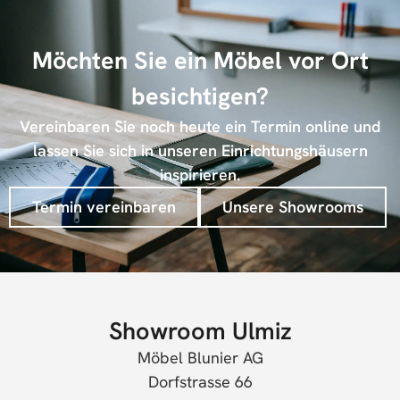
Möchten Sie ein Möbel vor Ort
besichtigen?
Vereinbaren Sie noch heute ein Termin online und
lassen Sie sich in unseren Einrichtungshäusern
inspirieren.
Termin vereinbaren
Unsere Showrooms
Showroom Ulmiz
Möbel Blunier AG
Dorfstrasse 66