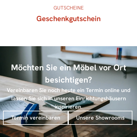
GUTSCHEINE
Geschenkgutschein
Möchten Sie ein Möbel vor Ort
besichtigen?
Vereinbaren Sie noch heute ein Termin online und
lassen Sie sich in unseren Einrichtungshäusern
inspirieren.
Termin vereinbaren
Unsere Showrooms