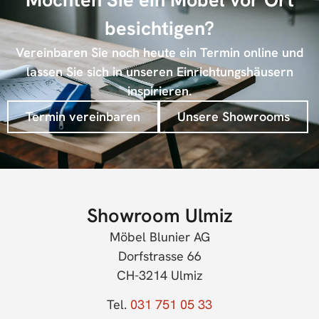
besichtigen?
Vereinbaren Sie noch heute ein Termin online und
lassen Sie sich in unseren Einrichtungshäusern
inspirieren.
Termin vereinbaren
Unsere Showrooms
Showroom Ulmiz
Möbel Blunier AG
Dorfstrasse 66
CH-3214 Ulmiz
Tel.
031 751 05 33