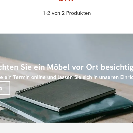
1
-
2
von
2
Produkten
hten Sie ein Möbel vor Ort besichti
 ein Termin online und lassen Sie sich in unseren Einri
s