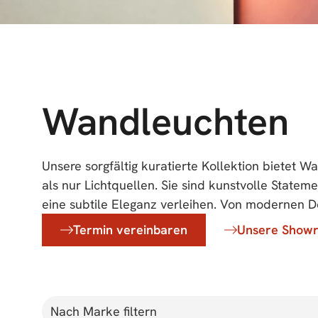
Wandleuchten
Unsere sorgfältig kuratierte Kollektion bietet W
Klassikern finden Sie bei uns die perfekten Wa
als nur Lichtquellen. Sie sind kunstvolle Statem
eine subtile Eleganz verleihen. Von modernen De
Termin vereinbaren
Unsere Show
Nach Marke filtern