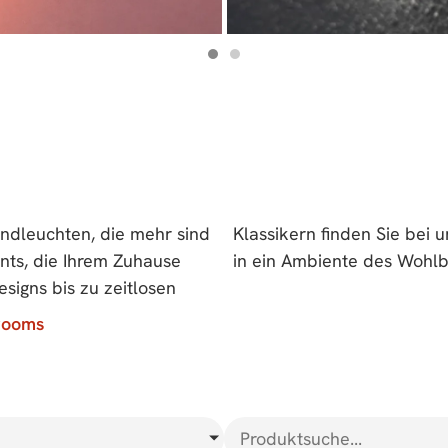
andleuchten, die mehr sind
ndleuchten, um jeden Raum
ents, die Ihrem Zuhause
in ein Ambiente des Wohlb
signs bis zu zeitlosen
rooms