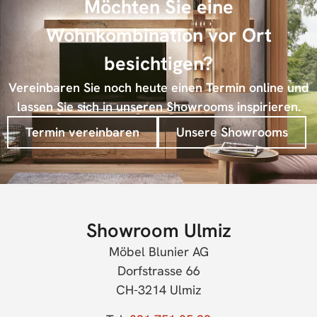
Möchten Sie eine
Wohnkombination vor Ort
besichtigen?
Vereinbaren Sie noch heute einen Termin online und
lassen Sie sich in unseren Showrooms inspirieren.
Termin vereinbaren
Unsere Showrooms
Showroom Ulmiz
Möbel Blunier AG
Dorfstrasse 66
CH-3214 Ulmiz