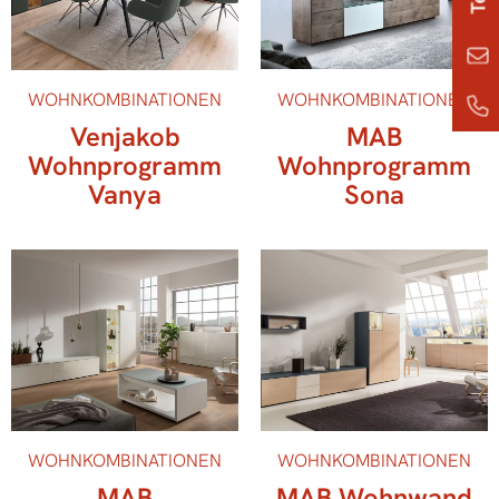
WOHNKOMBINATIONEN
WOHNKOMBINATIONEN
Venjakob
MAB
Wohnprogramm
Wohnprogramm
Vanya
Sona
WOHNKOMBINATIONEN
WOHNKOMBINATIONEN
MAB
MAB Wohnwand