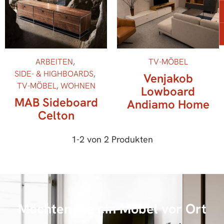
ARBEITEN
,
TV-MÖBEL
SIDE- & HIGHBOARDS
,
Venjakob
TV-MÖBEL
,
WOHNEN
Lowboard
MAB Sideboard
Andiamo Home
Celton
1
-
2
von
2
Produkten
Möchten Sie ein Möbel vor Ort