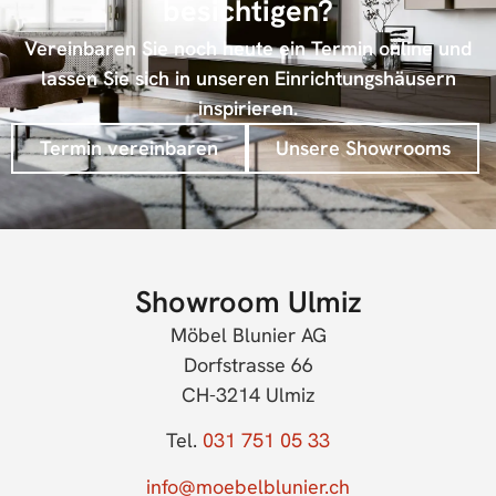
besichtigen?
Vereinbaren Sie noch heute ein Termin online und
lassen Sie sich in unseren Einrichtungshäusern
inspirieren.
Termin vereinbaren
Unsere Showrooms
Showroom Ulmiz
Möbel Blunier AG
Dorfstrasse 66
CH-3214 Ulmiz
Tel.
031 751 05 33
info@moebelblunier.ch