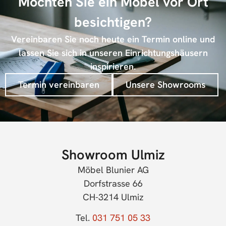
Möchten Sie ein Möbel vor Ort
besichtigen?
Vereinbaren Sie noch heute ein Termin online und
lassen Sie sich in unseren Einrichtungshäusern
inspirieren.
Termin vereinbaren
Unsere Showrooms
Showroom Ulmiz
Möbel Blunier AG
Dorfstrasse 66
CH-3214 Ulmiz
Tel.
031 751 05 33