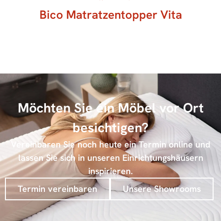
Bico Matratzentopper Vita
Möchten Sie ein Möbel vor Ort
besichtigen?
Vereinbaren Sie noch heute ein Termin online und
lassen Sie sich in unseren Einrichtungshäusern
inspirieren.
Termin vereinbaren
Unsere Showrooms