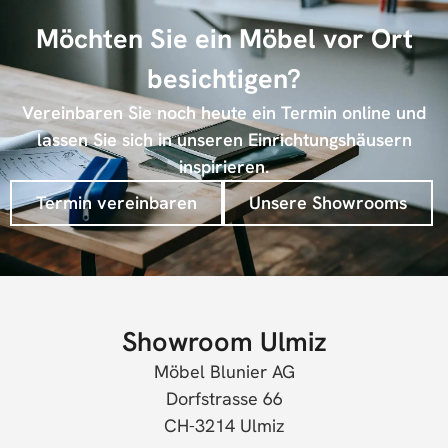
Möchten Sie ein Möbel vor Ort
besichtigen?
Vereinbaren Sie noch heute ein Termin online und
lassen Sie sich in unseren Einrichtungshäusern
inspirieren.
Termin vereinbaren
Unsere Showrooms
Showroom Ulmiz
Möbel Blunier AG
Dorfstrasse 66
CH-3214 Ulmiz