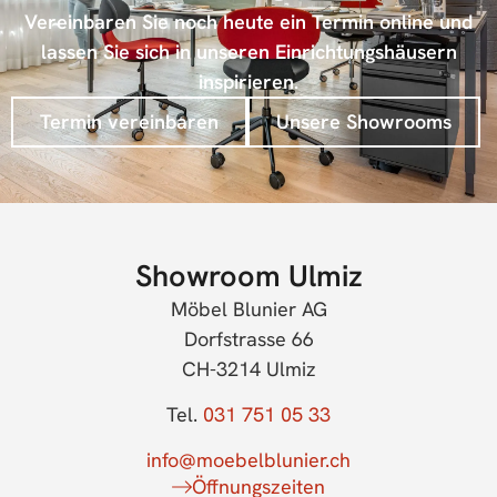
Vereinbaren Sie noch heute ein Termin online und
lassen Sie sich in unseren Einrichtungshäusern
inspirieren.
Termin vereinbaren
Unsere Showrooms
Showroom Ulmiz
Möbel Blunier AG
Dorfstrasse 66
CH-3214 Ulmiz
Tel.
031 751 05 33
info@moebelblunier.ch
Öffnungszeiten