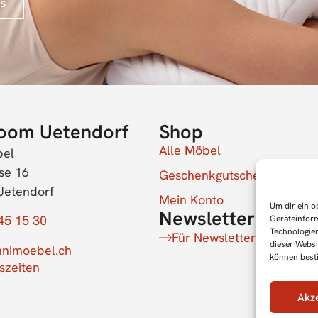
s
oom Uetendorf
Shop
Alle Möbel
bel
se 16
Geschenkgutschein
Uetendorf
Mein Konto
Um dir ein o
Newsletter
45 15 30
Geräteinfor
Technologien
Für Newsletter anmelden
dieser Websi
nimoebel.ch
können best
szeiten
Akz