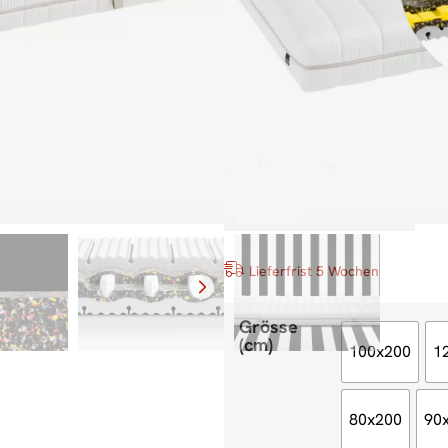
Marke
Lieferfrist 5 Wochen
Grösse
(cm)
100x200
1
80x200
90