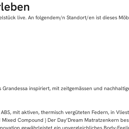
rleben
stück live. An folgendem/n Standort/en ist dieses Möbe
Grandessa inspiriert, mit zeitgemässen und nachhaltige
 ABS, mit aktiven, thermisch vergüteten Federn, in Vl
ed Mixed Compound ) Der Day’Dream Matratzenkern bes
novation gewährleistet ein unvergleichliches Body-Feeli