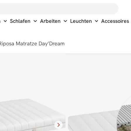
n
Schlafen
Arbeiten
Leuchten
Accessoires
Riposa Matratze Day’Dream
Riposa M
Day’Dre
CHF
990.00
–
C
Entdecken Sie we
Bei uns in der Filiale kön
Ausführungen bestellen.