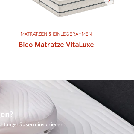
MATRATZEN & EINLEGERAHMEN
Bico Matratze VitaLuxe
gen?
chtungshäusern inspirieren.