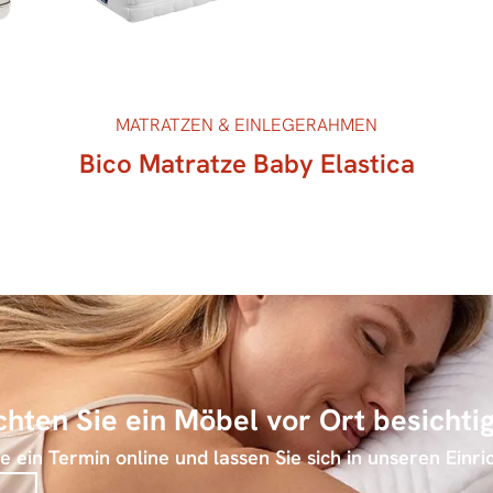
MATRATZEN & EINLEGERAHMEN
Bico Matratze Baby Elastica
hten Sie ein Möbel vor Ort besichti
 ein Termin online und lassen Sie sich in unseren Einri