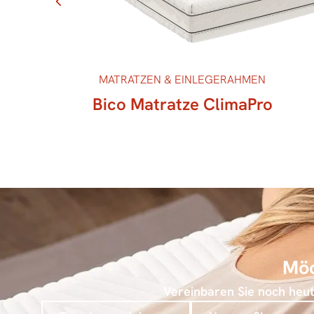
MATRATZEN & EINLEGERAHMEN
oft
Bico Matratze ClimaPro
Möc
Vereinbaren Sie noch heute