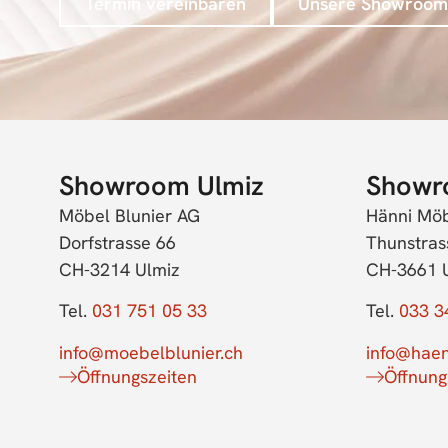
Termin vereinbaren
Unsere Showroom
Showroom Ulmiz
Showr
Möbel Blunier AG
Hänni Mö
Dorfstrasse 66
Thunstras
CH-3214 Ulmiz
CH-3661 
Tel.
031 751 05 33
Tel.
033 3
info@moebelblunier.ch
info@haen
Öffnungszeiten
Öffnung