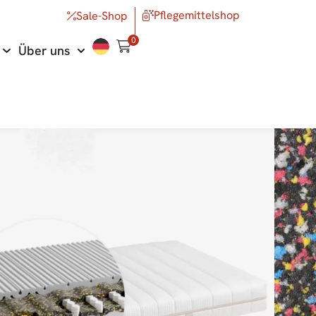
Pflegemittelshop
Sale-Shop
0
Über uns
atratze
am
HF
2'230.00
itere Ausführungen
nen Sie das Produkt auch in anderen