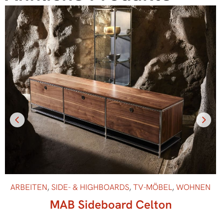
ARBEITEN
,
SIDE- & HIGHBOARDS
,
TV-MÖBEL
,
WOHNEN
MAB Sideboard Celton